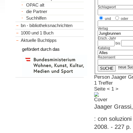
OPAC alt
Schlagwort
die Partner
Suchhilfen
und
oder
bn - bibliotheksnachrichten
Verlag
1000 und 1 Buch
Ersch.-Jahr
Aktuelle Buchtipps
bis
Katalog
gefördert durch das
Rezensent
neue Su
Person Jaager Gr
1 Treffer
Seite
<
1
>
Jaager Grassi,
: con soluzioni
2008. - 227 p.