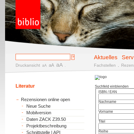
Aktuelles
Serv
aA
aA
Druckansicht
.
Fachstellen
.
Rezen
aA
Literatur
Suchfeld einblenden
ISBN / EAN
Rezensionen online open
Nachname
Neue Suche
Vorname
Mobilversion
Daten ZACK Z39.50
Titel
Projektbeschreibung
Reihe
Schnittstelle | API