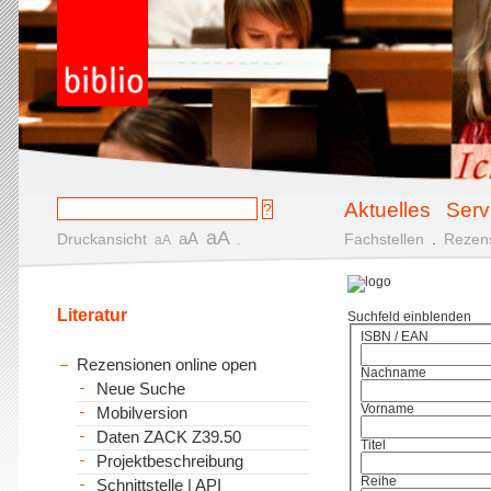
Aktuelles
Serv
aA
aA
Druckansicht
.
Fachstellen
.
Rezen
aA
Literatur
Suchfeld einblenden
ISBN / EAN
Rezensionen online open
Nachname
Neue Suche
Vorname
Mobilversion
Daten ZACK Z39.50
Titel
Projektbeschreibung
Reihe
Schnittstelle | API