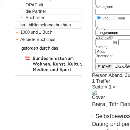
OPAC alt
Schlagwort
die Partner
Suchhilfen
und
oder
bn - bibliotheksnachrichten
Verlag
1000 und 1 Buch
Ersch.-Jahr
Aktuelle Buchtipps
bis
Katalog
gefördert durch das
Rezensent
neue Su
Person Abend, Ju
1 Treffer
Seite
<
1
>
Baira, Tiff: D
: Selbstbewuss
Dating und per