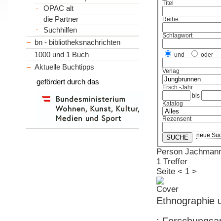
Titel
OPAC alt
die Partner
Reihe
Suchhilfen
Schlagwort
bn - bibliotheksnachrichten
1000 und 1 Buch
und
oder
Aktuelle Buchtipps
Verlag
gefördert durch das
Ersch.-Jahr
bis
Katalog
Rezensent
neue Su
Person Jachmann
1 Treffer
Seite
<
1
>
Ethnographie 