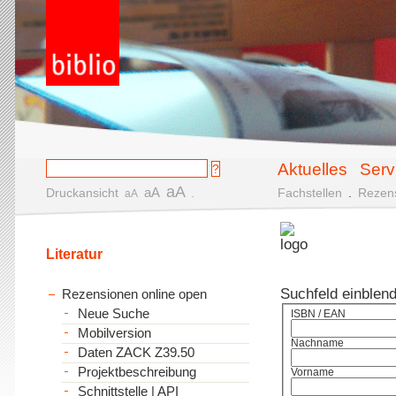
Aktuelles
Serv
aA
aA
Druckansicht
.
Fachstellen
.
Rezen
aA
Literatur
Suchfeld einblen
Rezensionen online open
Neue Suche
ISBN / EAN
Mobilversion
Nachname
Daten ZACK Z39.50
Projektbeschreibung
Vorname
Schnittstelle | API