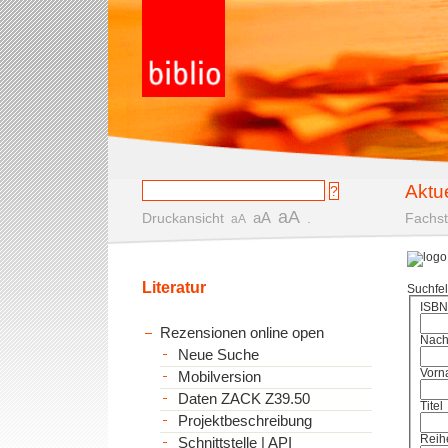
Aktu
aA
aA
Druckansicht
.
Fachst
aA
Literatur
Suchfe
ISBN
Rezensionen online open
Nac
Neue Suche
Vorn
Mobilversion
Daten ZACK Z39.50
Titel
Projektbeschreibung
Reih
Schnittstelle | API