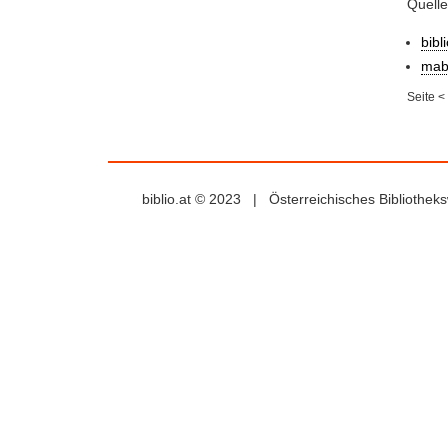
Quell
bibl
mab
Seite
<
biblio.at © 2023 | Österreichisches Bibliothe