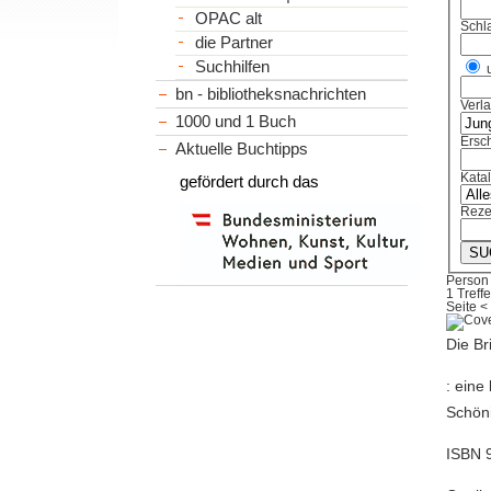
OPAC alt
Schl
die Partner
Suchhilfen
bn - bibliotheksnachrichten
Verl
1000 und 1 Buch
Ersch
Aktuelle Buchtipps
Kata
gefördert durch das
Reze
Person
1 Treffe
Seite
<
Die Br
: eine
Schöni
ISBN 