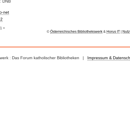
e: DNB
io-net
2
1
>
©
Österreichisches Bibliothekswerk
&
Horus IT
|
Nutz
kswerk : Das Forum katholischer Bibliotheken |
Impressum & Datensch