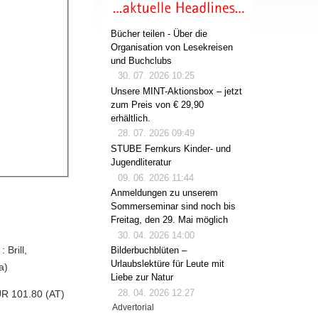
Bücher teilen - Über die
Organisation von Lesekreisen
und Buchclubs
30. 07. 2026 10:25
Unsere MINT-Aktionsbox – jetzt
zum Preis von € 29,90
erhältlich.
28. 07. 2026 09:49
STUBE Fernkurs Kinder- und
Jugendliteratur
09. 06. 2026 11:44
Anmeldungen zu unserem
Sommerseminar sind noch bis
Freitag, den 29. Mai möglich
30. 04. 2026 14:00
 Brill,
Bilderbuchblüten –
Urlaubslektüre für Leute mit
a)
Liebe zur Natur
28. 04. 2026 12:27
UR 101.80 (AT)
Advertorial