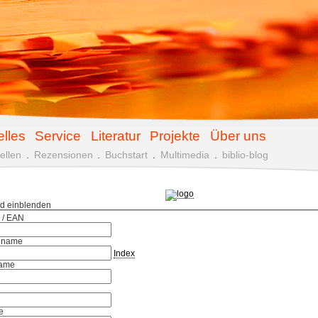
elles
Service
Literatur
Projekte
Über uns
ellen
.
Rezensionen
.
Buchstart
.
Multimedia
.
biblio-blog
ld einblenden
 / EAN
hname
Index
ame
e