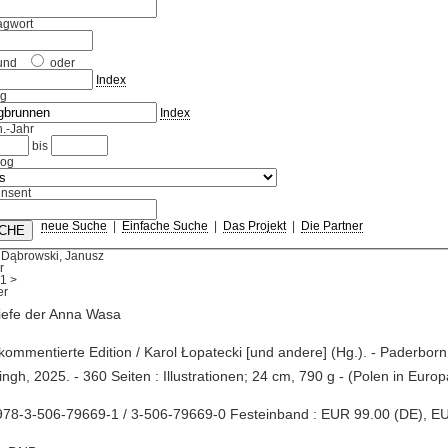
agwort
und
oder
Index
ag
Index
.-Jahr
bis
log
nsent
neue Suche
|
Einfache Suche
|
Das Projekt
|
Die Partner
 Dąbrowski, Janusz
r
1
>
iefe der Anna Wasa
 kommentierte Edition / Karol Łopatecki [und andere] (Hg.). - Paderborn :
ngh, 2025. - 360 Seiten : Illustrationen; 24 cm, 790 g - (Polen in Europ
978-3-506-79669-1 / 3-506-79669-0 Festeinband : EUR 99.00 (DE), E