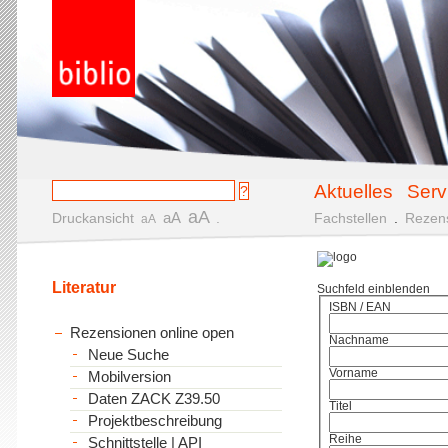
Aktuelles
Serv
aA
aA
Druckansicht
.
Fachstellen
.
Rezen
aA
Literatur
Suchfeld einblenden
ISBN / EAN
Rezensionen online open
Nachname
Neue Suche
Vorname
Mobilversion
Daten ZACK Z39.50
Titel
Projektbeschreibung
Reihe
Schnittstelle | API