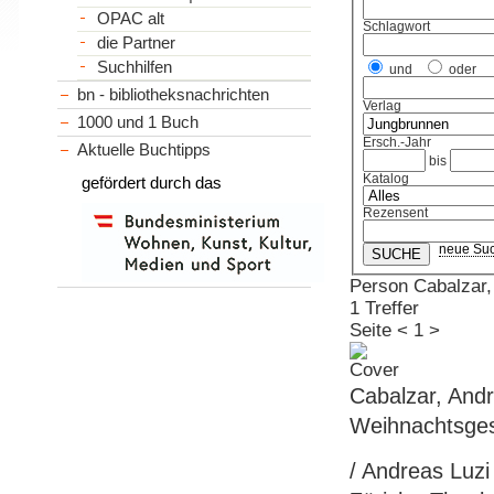
OPAC alt
Schlagwort
die Partner
Suchhilfen
und
oder
bn - bibliotheksnachrichten
Verlag
1000 und 1 Buch
Ersch.-Jahr
Aktuelle Buchtipps
bis
Katalog
gefördert durch das
Rezensent
neue Su
Person Cabalzar,
1 Treffer
Seite
<
1
>
Cabalzar, And
Weihnachtsges
/ Andreas Luzi 