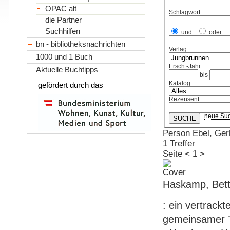
OPAC alt
Schlagwort
die Partner
Suchhilfen
und
oder
bn - bibliotheksnachrichten
Verlag
1000 und 1 Buch
Ersch.-Jahr
Aktuelle Buchtipps
bis
Katalog
gefördert durch das
Rezensent
neue Su
Person Ebel, Ger
1 Treffer
Seite
<
1
>
Haskamp, Bett
: ein vertrack
gemeinsamer Tr