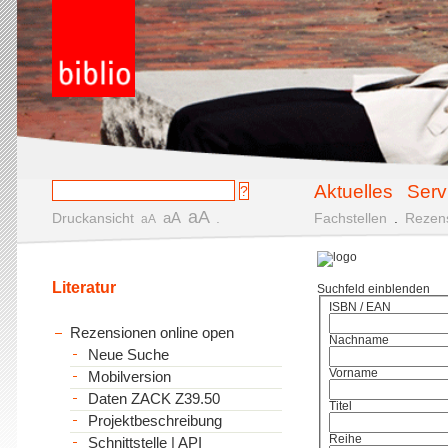
Aktuelles
Serv
aA
aA
Druckansicht
.
Fachstellen
.
Rezen
aA
Literatur
Suchfeld einblenden
ISBN / EAN
Rezensionen online open
Nachname
Neue Suche
Vorname
Mobilversion
Daten ZACK Z39.50
Titel
Projektbeschreibung
Reihe
Schnittstelle | API