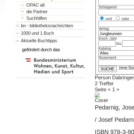
OPAC alt
Schlagwort
die Partner
Suchhilfen
und
oder
bn - bibliotheksnachrichten
Verlag
1000 und 1 Buch
Ersch.-Jahr
Aktuelle Buchtipps
bis
Katalog
gefördert durch das
Rezensent
neue Su
Person Dabringer
2 Treffer
Seite
<
1
>
Pedarnig, Jose
/ Josef Pedarn
ISBN 978-3-90