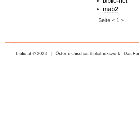
biblio-net
mab2
Seite
<
1
>
biblio.at © 2023 | Österreichisches Bibliothekswerk : Das F