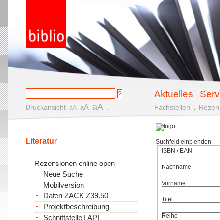
Aktuelles
Serv
aA
aA
Druckansicht
.
Fachstellen
.
Rezen
aA
Literatur
Suchfeld einblenden
ISBN / EAN
Rezensionen online open
Nachname
Neue Suche
Vorname
Mobilversion
Daten ZACK Z39.50
Titel
Projektbeschreibung
Reihe
Schnittstelle | API