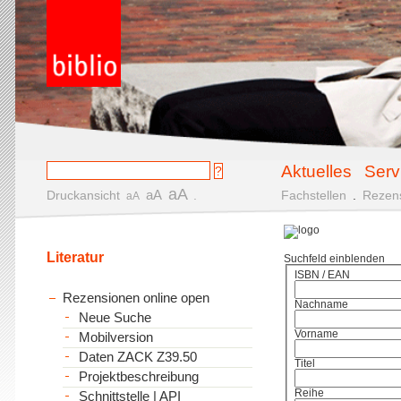
Aktuelles
Serv
aA
aA
Druckansicht
.
Fachstellen
.
Rezen
aA
Literatur
Suchfeld einblenden
ISBN / EAN
Rezensionen online open
Nachname
Neue Suche
Vorname
Mobilversion
Daten ZACK Z39.50
Titel
Projektbeschreibung
Reihe
Schnittstelle | API