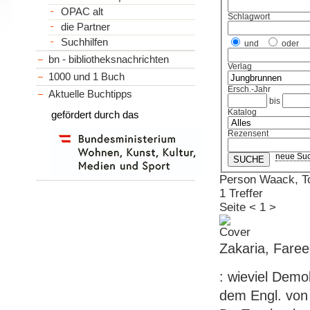
OPAC alt
Schlagwort
die Partner
Suchhilfen
und
oder
bn - bibliotheksnachrichten
Verlag
1000 und 1 Buch
Ersch.-Jahr
Aktuelle Buchtipps
bis
Katalog
gefördert durch das
Rezensent
neue Su
Person Waack, To
1 Treffer
Seite
<
1
>
Zakaria, Faree
: wieviel Demo
dem Engl. von