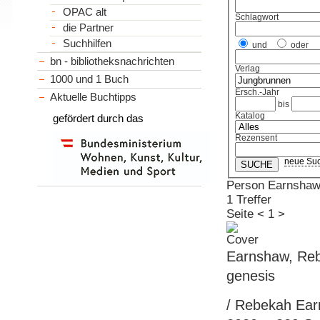
OPAC alt
Schlagwort
die Partner
Suchhilfen
und
oder
bn - bibliotheksnachrichten
Verlag
1000 und 1 Buch
Ersch.-Jahr
Aktuelle Buchtipps
bis
Katalog
gefördert durch das
Rezensent
neue Su
Person Earnshaw
1 Treffer
Seite
<
1
>
Earnshaw, Rebe
genesis
/ Rebekah Ear