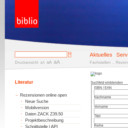
Aktuelles
Serv
aA
aA
Druckansicht
.
Fachstellen
.
Rezen
aA
Literatur
Suchfeld einblenden
ISBN / EAN
Rezensionen online open
Nachname
Neue Suche
Vorname
Mobilversion
Daten ZACK Z39.50
Titel
Projektbeschreibung
Reihe
Schnittstelle | API