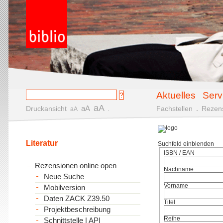
Aktuelles
Serv
aA
aA
Druckansicht
.
Fachstellen
.
Rezen
aA
Literatur
Suchfeld einblenden
ISBN / EAN
Rezensionen online open
Nachname
Neue Suche
Vorname
Mobilversion
Daten ZACK Z39.50
Titel
Projektbeschreibung
Reihe
Schnittstelle | API