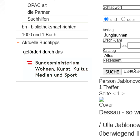
OPAC alt
Schlagwort
die Partner
Suchhilfen
und
oder
bn - bibliotheksnachrichten
Verlag
1000 und 1 Buch
Ersch.-Jahr
Aktuelle Buchtipps
bis
Katalog
gefördert durch das
Rezensent
neue Su
Person Jablonows
1 Treffer
Seite
<
1
>
Dessau - so w
/ Ulla Jablonow
überwiegend Ill