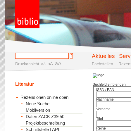
Aktuelles
Serv
aA
aA
Druckansicht
.
Fachstellen
.
Rezen
aA
Literatur
Suchfeld einblenden
ISBN / EAN
Rezensionen online open
Nachname
Neue Suche
Vorname
Mobilversion
Daten ZACK Z39.50
Titel
Projektbeschreibung
Reihe
Schnittstelle | API