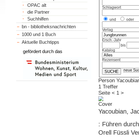
OPAC alt
Schlagwort
die Partner
Suchhilfen
und
oder
bn - bibliotheksnachrichten
Verlag
1000 und 1 Buch
Ersch.-Jahr
Aktuelle Buchtipps
bis
Katalog
gefördert durch das
Rezensent
neue Su
Person Yacoubia
1 Treffer
Seite
<
1
>
Yacoubian, Ja
: Führen durch
Orell Füssli Ve