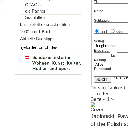
Titel
OPAC alt
die Partner
Reihe
Suchhilfen
Schlagwort
bn - bibliotheksnachrichten
1000 und 1 Buch
und
oder
Aktuelle Buchtipps
Verlag
gefördert durch das
Ersch.-Jahr
bis
Katalog
Rezensent
neue Su
Person Jabłonski
1 Treffer
Seite
<
1
>
Jabłonski, Pawe
of the Polish so