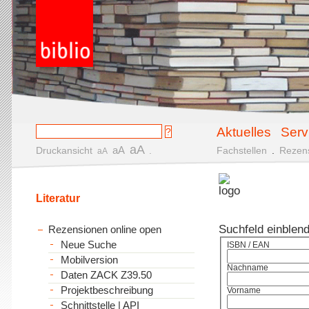
Aktuelles
Serv
aA
aA
Druckansicht
.
Fachstellen
.
Rezen
aA
Literatur
Suchfeld einblen
Rezensionen online open
Neue Suche
ISBN / EAN
Mobilversion
Nachname
Daten ZACK Z39.50
Projektbeschreibung
Vorname
Schnittstelle | API