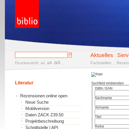
Aktuelles
Serv
aA
aA
Druckansicht
.
Fachstellen
.
Rezen
aA
Literatur
Suchfeld einblenden
ISBN / EAN
Rezensionen online open
Nachname
Neue Suche
Vorname
Mobilversion
Daten ZACK Z39.50
Titel
Projektbeschreibung
Reihe
Schnittstelle | API