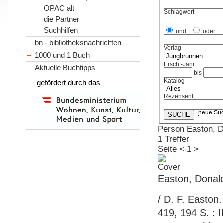
OPAC alt
Schlagwort
die Partner
Suchhilfen
und
oder
bn - bibliotheksnachrichten
Verlag
1000 und 1 Buch
Ersch.-Jahr
Aktuelle Buchtipps
bis
Katalog
gefördert durch das
Rezensent
neue Su
Person Easton, D
1 Treffer
Seite
<
1
>
Easton, Donald
/ D. F. Easton
419, 194 S. : Il