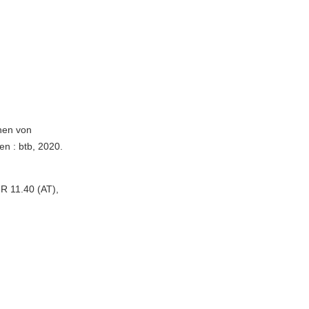
hen von
n : btb, 2020.
R 11.40 (AT),