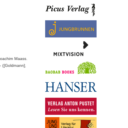
-Joachim Maass.
 - ([Goldmann];