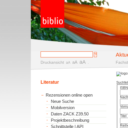
Aktu
aA
aA
Druckansicht
.
Fachst
aA
Literatur
Suchfe
ISBN
Rezensionen online open
Nac
Neue Suche
Vorn
Mobilversion
Daten ZACK Z39.50
Titel
Projektbeschreibung
Reih
Schnittstelle | API