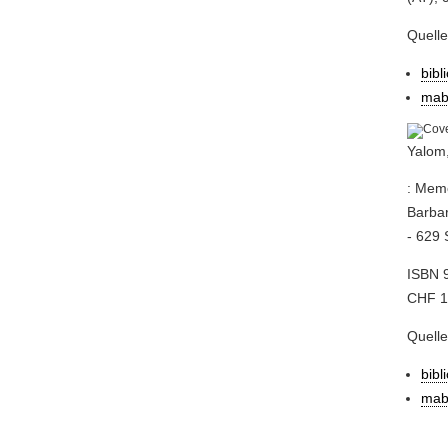
Quell
bibl
mab
Yalom,
: Memo
Barbar
- 629 
ISBN 
CHF 16
Quell
bibl
mab