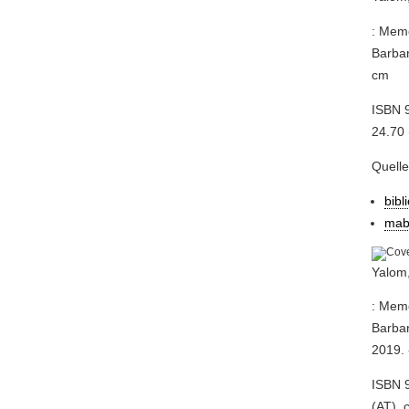
: Memo
Barbar
cm
ISBN 9
24.70 
Quell
bibl
mab
Yalom,
: Memo
Barbar
2019. 
ISBN 9
(AT), 