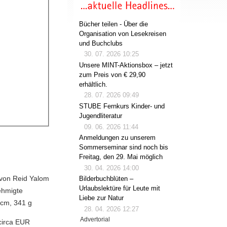
Bücher teilen - Über die
Organisation von Lesekreisen
und Buchclubs
30. 07. 2026 10:25
Unsere MINT-Aktionsbox – jetzt
zum Preis von € 29,90
erhältlich.
28. 07. 2026 09:49
STUBE Fernkurs Kinder- und
Jugendliteratur
09. 06. 2026 11:44
Anmeldungen zu unserem
Sommerseminar sind noch bis
Freitag, den 29. Mai möglich
30. 04. 2026 14:00
 von Reid Yalom
Bilderbuchblüten –
Urlaubslektüre für Leute mit
ehmigte
Liebe zur Natur
 cm, 341 g
28. 04. 2026 12:27
Advertorial
circa EUR