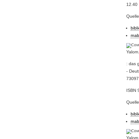
12.40 
Quell
bibl
mab
Yalom,
: das 
- Deut
73097 
ISBN 9
Quell
bibl
mab
Yalom,