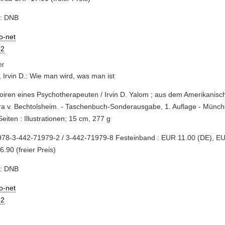
e: DNB
io-net
2
 Irvin D.: Wie man wird, was man ist
iren eines Psychotherapeuten / Irvin D. Yalom ; aus dem Amerikanisc
a v. Bechtolsheim. - Taschenbuch-Sonderausgabe, 1. Auflage - Münche
Seiten : Illustrationen; 15 cm, 277 g
978-3-442-71979-2 / 3-442-71979-8 Festeinband : EUR 11.00 (DE), EU
.90 (freier Preis)
e: DNB
io-net
2