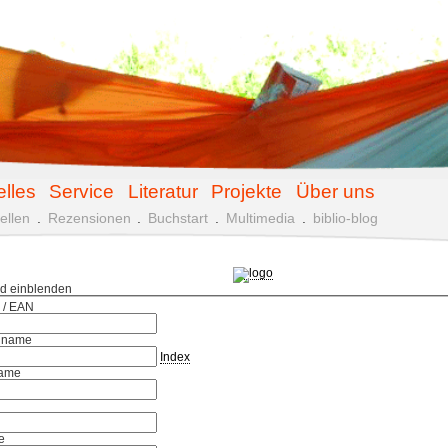
elles
Service
Literatur
Projekte
Über uns
ellen
.
Rezensionen
.
Buchstart
.
Multimedia
.
biblio-blog
ld einblenden
 / EAN
hname
Index
ame
e