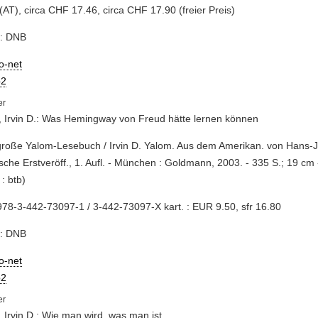
(AT), circa CHF 17.46, circa CHF 17.90 (freier Preis)
e: DNB
io-net
2
 Irvin D.: Was Hemingway von Freud hätte lernen können
große Yalom-Lesebuch / Irvin D. Yalom. Aus dem Amerikan. von Hans
sche Erstveröff., 1. Aufl. - München : Goldmann, 2003. - 335 S.; 19 cm
: btb)
78-3-442-73097-1 / 3-442-73097-X kart. : EUR 9.50, sfr 16.80
e: DNB
io-net
2
 Irvin D.: Wie man wird, was man ist