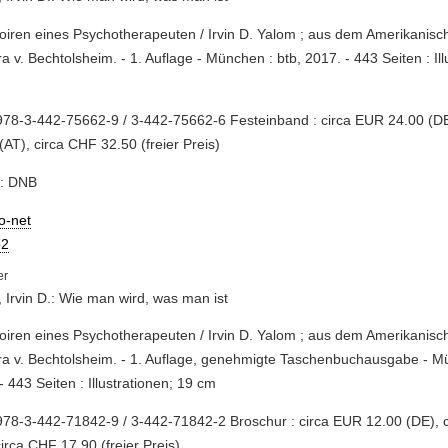
iren eines Psychotherapeuten / Irvin D. Yalom ; aus dem Amerikanisc
a v. Bechtolsheim. - 1. Auflage - München : btb, 2017. - 443 Seiten : Ill
78-3-442-75662-9 / 3-442-75662-6 Festeinband : circa EUR 24.00 (DE
(AT), circa CHF 32.50 (freier Preis)
e: DNB
io-net
2
 Irvin D.: Wie man wird, was man ist
iren eines Psychotherapeuten / Irvin D. Yalom ; aus dem Amerikanisc
a v. Bechtolsheim. - 1. Auflage, genehmigte Taschenbuchausgabe - Mü
- 443 Seiten : Illustrationen; 19 cm
78-3-442-71842-9 / 3-442-71842-2 Broschur : circa EUR 12.00 (DE), 
circa CHF 17.90 (freier Preis)