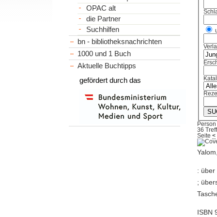
OPAC alt
Schl
die Partner
Suchhilfen
bn - bibliotheksnachrichten
Verl
1000 und 1 Buch
Ersch
Aktuelle Buchtipps
Kata
gefördert durch das
Reze
Person 
36 Tref
Seite
<
Yalom,
: über
; über
Tasche
ISBN 9