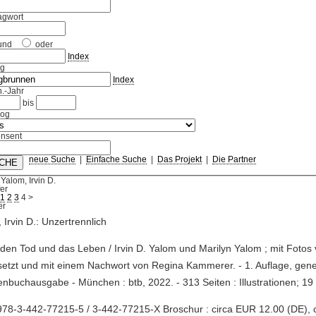
agwort
und
oder
Index
ag
Index
.-Jahr
bis
log
nsent
neue Suche
|
Einfache Suche
|
Das Projekt
|
Die Partner
Yalom, Irvin D.
fer
1
2
3
4
>
 Irvin D.: Unzertrennlich
 den Tod und das Leben / Irvin D. Yalom und Marilyn Yalom ; mit Fotos
setzt und mit einem Nachwort von Regina Kammerer. - 1. Auflage, gen
nbuchausgabe - München : btb, 2022. - 313 Seiten : Illustrationen; 19
78-3-442-77215-5 / 3-442-77215-X Broschur : circa EUR 12.00 (DE), 