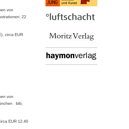
hen von
ustrationen; 22
), circa EUR
hen von
nchen : btb,
circa EUR 12.40