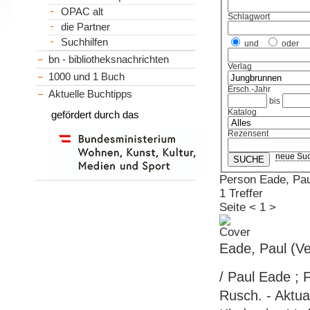
OPAC alt
Schlagwort
die Partner
Suchhilfen
und
oder
bn - bibliotheksnachrichten
Verlag
1000 und 1 Buch
Ersch.-Jahr
Aktuelle Buchtipps
bis
Katalog
gefördert durch das
Rezensent
neue Su
Person Eade, Pau
1 Treffer
Seite
<
1
>
Eade, Paul (Ve
/ Paul Eade ; 
Rusch. - Aktua