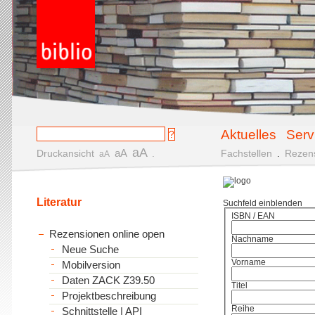
Aktuelles
Serv
aA
aA
Druckansicht
.
Fachstellen
.
Rezen
aA
Literatur
Suchfeld einblenden
ISBN / EAN
Rezensionen online open
Nachname
Neue Suche
Vorname
Mobilversion
Daten ZACK Z39.50
Titel
Projektbeschreibung
Reihe
Schnittstelle | API