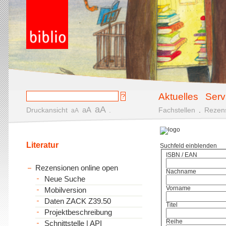
Aktuelles
Serv
aA
aA
Druckansicht
.
Fachstellen
.
Rezen
aA
Literatur
Suchfeld einblenden
ISBN / EAN
Rezensionen online open
Nachname
Neue Suche
Vorname
Mobilversion
Daten ZACK Z39.50
Titel
Projektbeschreibung
Reihe
Schnittstelle | API