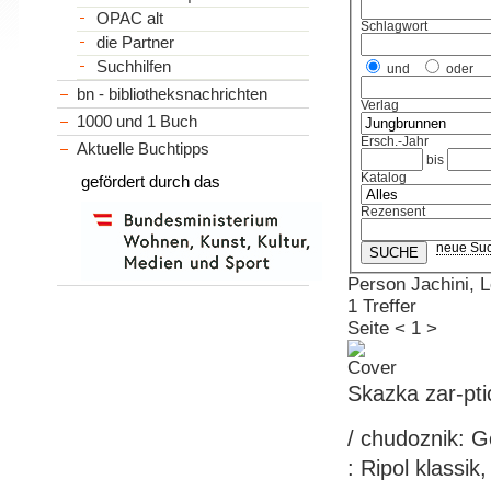
OPAC alt
Schlagwort
die Partner
Suchhilfen
und
oder
bn - bibliotheksnachrichten
Verlag
1000 und 1 Buch
Ersch.-Jahr
Aktuelle Buchtipps
bis
Katalog
gefördert durch das
Rezensent
neue Su
Person Jachini, 
1 Treffer
Seite
<
1
>
Skazka zar-pti
/ chudoznik: G
: Ripol klassik,