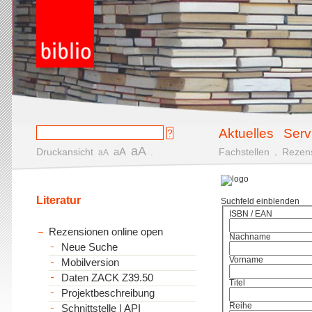
Aktuelles
Serv
aA
aA
Druckansicht
.
Fachstellen
.
Rezen
aA
Literatur
Suchfeld einblenden
ISBN / EAN
Rezensionen online open
Nachname
Neue Suche
Vorname
Mobilversion
Daten ZACK Z39.50
Titel
Projektbeschreibung
Reihe
Schnittstelle | API