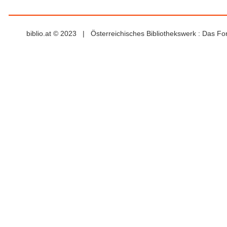
biblio.at © 2023 | Österreichisches Bibliothekswerk : Das F