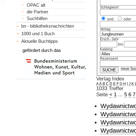
OPAC alt
Schlagwort
die Partner
Suchhilfen
und
oder
bn - bibliotheksnachrichten
Verlag
1000 und 1 Buch
Ersch.-Jahr
Aktuelle Buchtipps
bis
Katalog
gefördert durch das
Rezensent
neue Su
Verlag Index
A
Ä
B
C
D
E
F
G
H
I
J
K
1033 Treffer
Seite
<
1
...
5
6
7
Wydawnictwo
Wydawnictwo
Wydawnictwo
Wydawnictwo