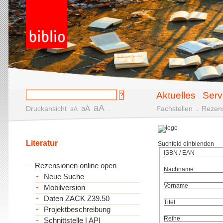
Aktuelles
Serv
aA
aA
Druckansicht
.
Fachstellen
.
Rezen
aA
Literatur
Suchfeld einblenden
ISBN / EAN
Rezensionen online open
Nachname
Neue Suche
Vorname
Mobilversion
Daten ZACK Z39.50
Titel
Projektbeschreibung
Reihe
Schnittstelle | API