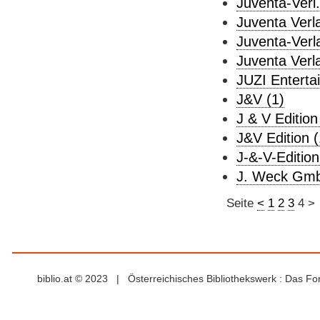
Juventa-Verl.
Juventa Verl
Juventa-Verl
Juventa Verl
JUZI Enterta
J&V (1)
J & V Edition
J&V Edition (
J-&-V-Edition
J. Weck Gmb
Seite
<
1
2
3
4
>
biblio.at © 2023 | Österreichisches Bibliothekswerk : Das F