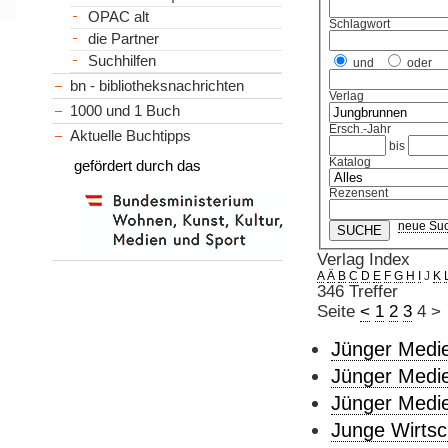
OPAC alt
Schlagwort
die Partner
Suchhilfen
und
oder
bn - bibliotheksnachrichten
Verlag
1000 und 1 Buch
Ersch.-Jahr
Aktuelle Buchtipps
bis
Katalog
gefördert durch das
Rezensent
neue Su
Verlag Index
A
Ä
B
C
D
E
F
G
H
I
J
K
346 Treffer
Seite
<
1
2
3
4
>
Jünger Medie
Jünger Medie
Jünger Medie
Junge Wirtsc