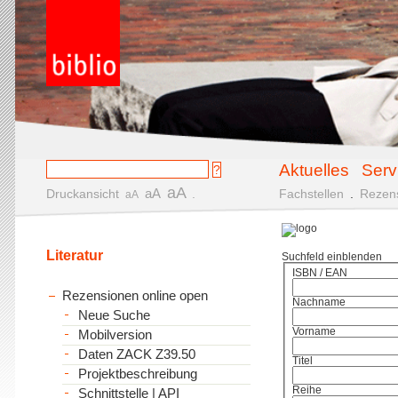
Aktuelles
Serv
aA
aA
Druckansicht
.
Fachstellen
.
Rezen
aA
Literatur
Suchfeld einblenden
ISBN / EAN
Rezensionen online open
Nachname
Neue Suche
Vorname
Mobilversion
Daten ZACK Z39.50
Titel
Projektbeschreibung
Reihe
Schnittstelle | API