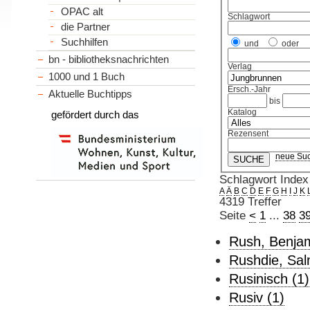
OPAC alt
Schlagwort
die Partner
Suchhilfen
und
oder
bn - bibliotheksnachrichten
Verlag
1000 und 1 Buch
Ersch.-Jahr
Aktuelle Buchtipps
bis
Katalog
gefördert durch das
Rezensent
neue Su
Schlagwort Index
A
Ä
B
C
D
E
F
G
H
I
J
K
4319 Treffer
Seite
<
1
...
38
3
Rush, Benjam
Rushdie, Sal
Rusinisch (1)
Rusiv (1)