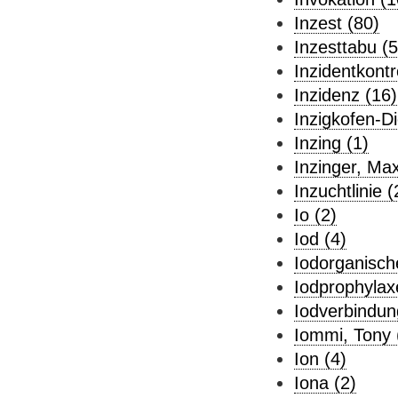
Inzest (80)
Inzesttabu (5
Inzidentkontro
Inzidenz (16)
Inzigkofen-Di
Inzing (1)
Inzinger, Max
Inzuchtlinie (
Io (2)
Iod (4)
Iodorganisch
Iodprophylax
Iodverbindun
Iommi, Tony 
Ion (4)
Iona (2)