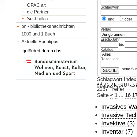
OPAC alt
Schlagwort
die Partner
Suchhilfen
und
oder
bn - bibliotheksnachrichten
Verlag
1000 und 1 Buch
Ersch.-Jahr
Aktuelle Buchtipps
bis
Katalog
gefördert durch das
Rezensent
neue Su
Schlagwort Index
A
Ä
B
C
D
E
F
G
H
I
J
K
2287 Treffer
Seite
<
1
...
16
1
Invasives Wa
Invasive Tech
Invektive (3)
Inventar (7)