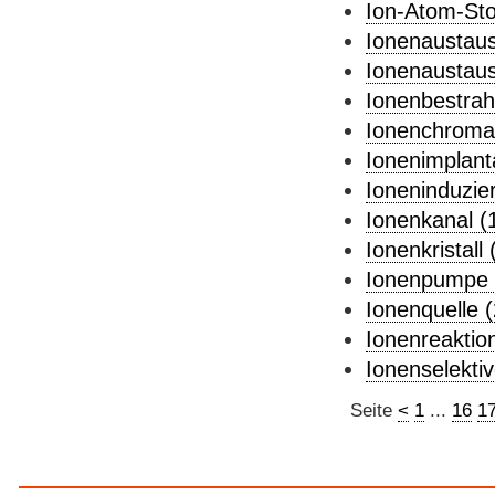
Ion-Atom-Sto
Ionenaustaus
Ionenaustau
Ionenbestrah
Ionenchromat
Ionenimplanta
Ioneninduzie
Ionenkanal (
Ionenkristall 
Ionenpumpe 
Ionenquelle (
Ionenreaktion
Ionenselektiv
Seite
<
1
...
16
1