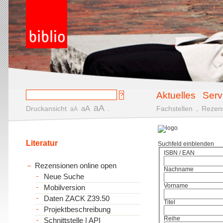
Aktuelles
Serv
aA
aA
Druckansicht
.
Fachstellen
.
Rezen
aA
Literatur
Suchfeld einblenden
ISBN / EAN
Rezensionen online open
Nachname
Neue Suche
Vorname
Mobilversion
Daten ZACK Z39.50
Titel
Projektbeschreibung
Reihe
Schnittstelle | API