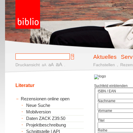
Aktuelles
Serv
aA
aA
Druckansicht
.
Fachstellen
.
Rezen
aA
Literatur
Suchfeld einblenden
ISBN / EAN
Rezensionen online open
Nachname
Neue Suche
Vorname
Mobilversion
Daten ZACK Z39.50
Titel
Projektbeschreibung
Reihe
Schnittstelle | API