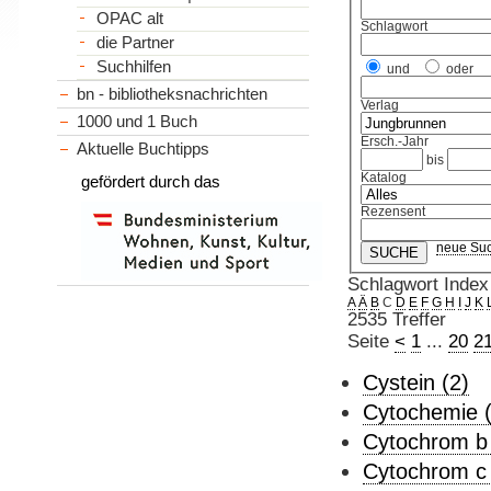
OPAC alt
Schlagwort
die Partner
Suchhilfen
und
oder
bn - bibliotheksnachrichten
Verlag
1000 und 1 Buch
Ersch.-Jahr
Aktuelle Buchtipps
bis
Katalog
gefördert durch das
Rezensent
neue Su
Schlagwort Index
A
Ä
B
C
D
E
F
G
H
I
J
K
2535 Treffer
Seite
<
1
...
20
2
Cystein (2)
Cytochemie 
Cytochrom b 
Cytochrom c 