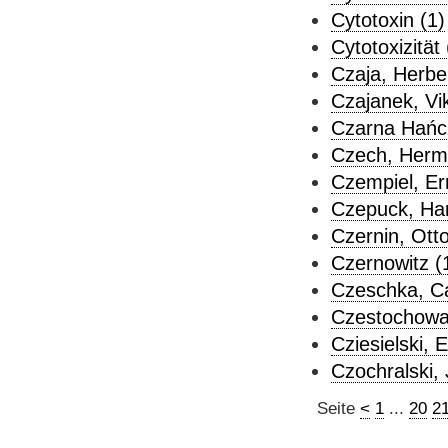
Cytotoxin (1)
Cytotoxizität 
Czaja, Herber
Czajanek, Vik
Czarna Hańcz
Czech, Herm
Czempiel, Er
Czepuck, Har
Czernin, Otto
Czernowitz (
Czeschka, Ca
Czestochowa
Cziesielski, E
Czochralski, 
Seite
<
1
...
20
2