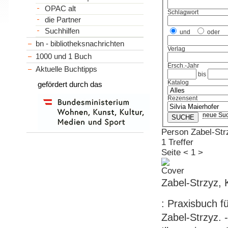
OPAC alt
Schlagwort
die Partner
Suchhilfen
und
oder
bn - bibliotheksnachrichten
Verlag
1000 und 1 Buch
Ersch.-Jahr
Aktuelle Buchtipps
bis
Katalog
gefördert durch das
Rezensent
neue Su
Person Zabel-Str
1 Treffer
Seite
<
1
>
Zabel-Strzyz, 
: Praxisbuch f
Zabel-Strzyz. -