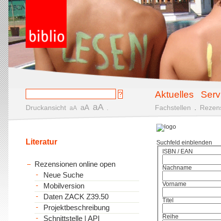
Aktuelles
Serv
aA
aA
Druckansicht
.
Fachstellen
.
Rezen
aA
Literatur
Suchfeld einblenden
ISBN / EAN
Rezensionen online open
Nachname
Neue Suche
Vorname
Mobilversion
Daten ZACK Z39.50
Titel
Projektbeschreibung
Reihe
Schnittstelle | API