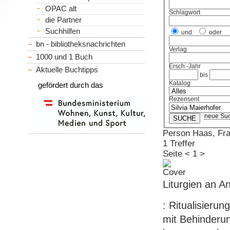
OPAC alt
Schlagwort
die Partner
Suchhilfen
und
oder
bn - bibliotheksnachrichten
Verlag
1000 und 1 Buch
Ersch.-Jahr
Aktuelle Buchtipps
bis
Katalog
gefördert durch das
Rezensent
neue Su
Person Haas, Fr
1 Treffer
Seite
<
1
>
Liturgien an A
: Ritualisieru
mit Behinderu