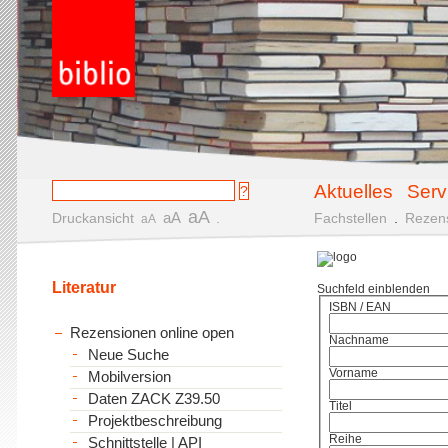
Aktuelles
Serv
aA
aA
Druckansicht
.
Fachstellen
.
Rezen
aA
Literatur
Suchfeld einblenden
ISBN / EAN
Rezensionen online open
Nachname
Neue Suche
Vorname
Mobilversion
Daten ZACK Z39.50
Titel
Projektbeschreibung
Reihe
Schnittstelle | API