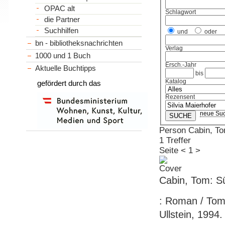
OPAC alt
Schlagwort
die Partner
Suchhilfen
und
oder
bn - bibliotheksnachrichten
Verlag
1000 und 1 Buch
Ersch.-Jahr
Aktuelle Buchtipps
bis
Katalog
gefördert durch das
Rezensent
neue Su
Person Cabin, T
1 Treffer
Seite
<
1
>
Cabin, Tom: S
: Roman / Tom 
Ullstein, 1994.