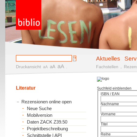
Aktuelles
Serv
aA
aA
Druckansicht
.
Fachstellen
.
Rezen
aA
Literatur
Suchfeld einblenden
ISBN / EAN
Rezensionen online open
Nachname
Neue Suche
Vorname
Mobilversion
Daten ZACK Z39.50
Titel
Projektbeschreibung
Reihe
Schnittstelle | API