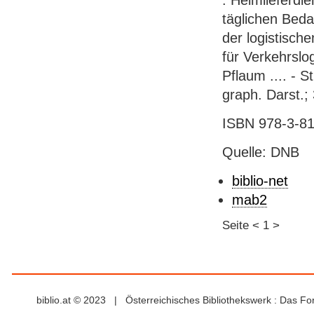
: Heimlieferdi
täglichen Beda
der logistisc
für Verkehrslo
Pflaum .... - St
graph. Darst.;
ISBN 978-3-81
Quelle: DNB
biblio-net
mab2
Seite
<
1
>
biblio.at © 2023 | Österreichisches Bibliothekswerk : Das F