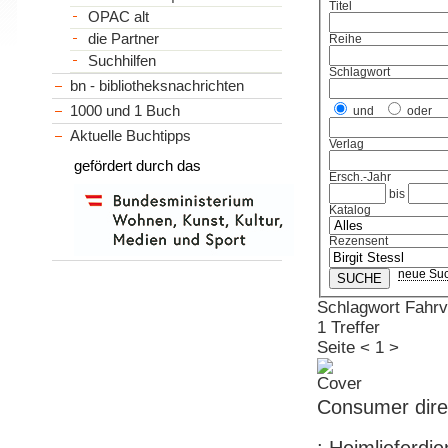
Titel
OPAC alt
die Partner
Reihe
Suchhilfen
Schlagwort
bn - bibliotheksnachrichten
1000 und 1 Buch
und
oder
Aktuelle Buchtipps
Verlag
gefördert durch das
Ersch.-Jahr
bis
Katalog
Rezensent
neue Su
Schlagwort Fahrv
1 Treffer
Seite
<
1
>
Consumer direc