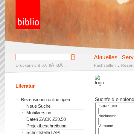
Aktuelles
Serv
aA
aA
Druckansicht
.
Fachstellen
.
Rezen
aA
Literatur
Suchfeld einblen
Rezensionen online open
Neue Suche
ISBN / EAN
Mobilversion
Nachname
Daten ZACK Z39.50
Projektbeschreibung
Vorname
Schnittstelle | API