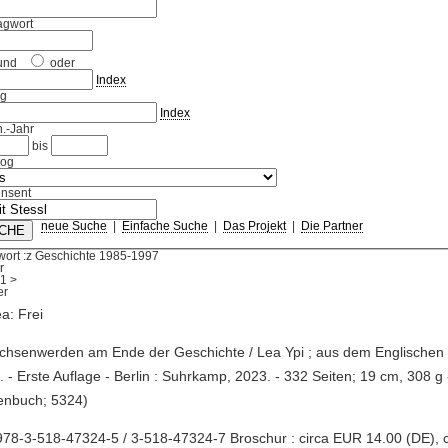
agwort
und
oder
Index
ag
Index
.-Jahr
bis
log
nsent
neue Suche
|
Einfache Suche
|
Das Projekt
|
Die Partner
wort :z Geschichte 1985-1997
r
1
>
ea: Frei
achsenwerden am Ende der Geschichte / Lea Ypi ; aus dem Englischen
 - Erste Auflage - Berlin : Suhrkamp, 2023. - 332 Seiten; 19 cm, 308 
enbuch; 5324)
78-3-518-47324-5 / 3-518-47324-7 Broschur : circa EUR 14.00 (DE), 