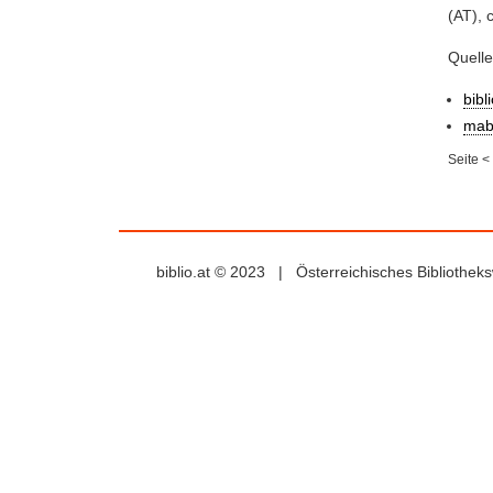
(AT), 
Quell
bibl
mab
Seite
<
biblio.at © 2023 | Österreichisches Bibliothe