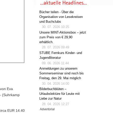
Bücher teilen - Über die
Organisation von Lesekreisen
und Buchclubs
30. 07. 2026 10:25
Unsere MINT-Aktionsbox – jetzt
zum Preis von € 29,90
erhältlich.
28. 07. 2026 09:49
STUBE Fernkurs Kinder- und
Jugendliteratur
09. 06. 2026 11:44
Anmeldungen zu unserem
Sommerseminar sind noch bis
Freitag, den 29. Mai möglich
30. 04. 2026 14:00
 von Eva
Bilderbuchblüten –
Urlaubslektüre für Leute mit
g - (Suhrkamp
Liebe zur Natur
28. 04. 2026 12:27
Advertorial
circa EUR 14.40