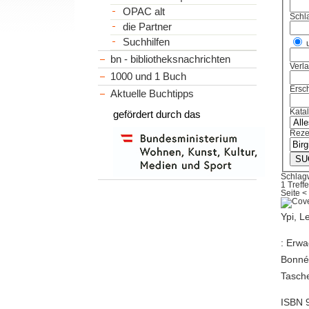
OPAC alt
Schl
die Partner
Suchhilfen
bn - bibliotheksnachrichten
Verl
1000 und 1 Buch
Ersch
Aktuelle Buchtipps
Kata
gefördert durch das
Reze
Schlag
1 Treffe
Seite
<
Ypi, L
: Erw
Bonné.
Tasch
ISBN 9