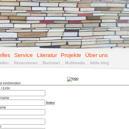
elles
Service
Literatur
Projekte
Über uns
ellen
.
Rezensionen
.
Buchstart
.
Multimedia
.
biblio-blog
ld einblenden
 / EAN
hname
Index
ame
e