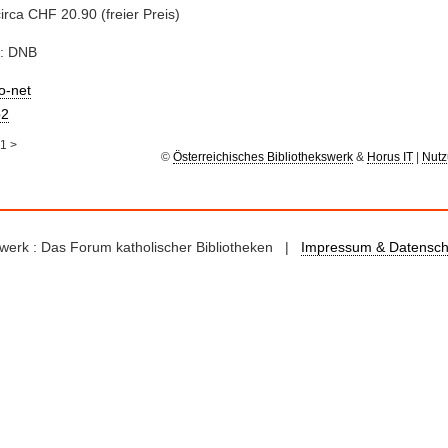
circa CHF 20.90 (freier Preis)
e: DNB
io-net
2
1
>
©
Österreichisches Bibliothekswerk
&
Horus IT
|
Nutz
kswerk : Das Forum katholischer Bibliotheken |
Impressum & Datensch