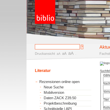
Aktu
aA
aA
Druckansicht
.
Fachst
aA
Literatur
Suchfe
ISBN
Rezensionen online open
Nac
Neue Suche
Vorn
Mobilversion
Daten ZACK Z39.50
Titel
Projektbeschreibung
Reih
Schnittstelle | API