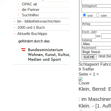
OPAC alt
Schlagwort
die Partner
Suchhilfen
und
oder
bn - bibliotheksnachrichten
Verlag
1000 und 1 Buch
Ersch.-Jahr
Aktuelle Buchtipps
bis
Katalog
gefördert durch das
Rezensent
neue Su
Schlagwort Fahr
9 Treffer
Seite
<
1
>
Klein, Bernd: 
: im Maschinen
Klein. - [1. Au