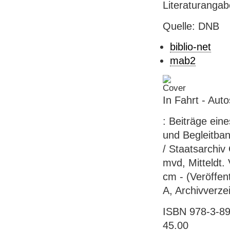
Literaturanga
Quelle: DNB
biblio-net
mab2
In Fahrt - Aut
: Beiträge ein
und Begleitban
/ Staatsarchiv 
mvd, Mitteldt. V
cm - (Veröffen
A, Archivverze
ISBN 978-3-89
45.00