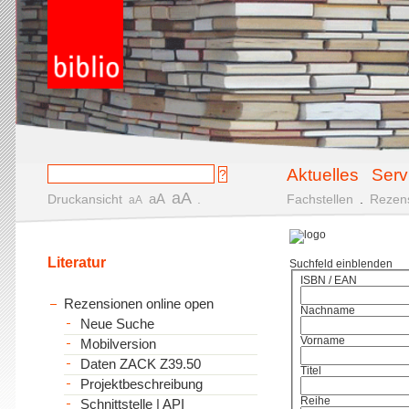
Aktuelles
Serv
aA
aA
Druckansicht
.
Fachstellen
.
Rezen
aA
Literatur
Suchfeld einblenden
ISBN / EAN
Rezensionen online open
Nachname
Neue Suche
Vorname
Mobilversion
Daten ZACK Z39.50
Titel
Projektbeschreibung
Reihe
Schnittstelle | API