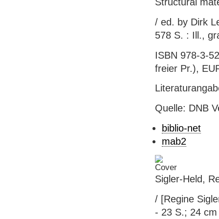
Structural mat
/ ed. by Dirk 
578 S. : Ill., 
ISBN 978-3-52
freier Pr.), EU
Literaturanga
Quelle: DNB V
biblio-net
mab2
Sigler-Held, 
/ [Regine Sigle
- 23 S.; 24 cm 