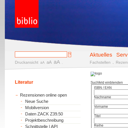
Aktuelles
Serv
aA
aA
Druckansicht
.
Fachstellen
.
Rezen
aA
Literatur
Suchfeld einblenden
ISBN / EAN
Rezensionen online open
Nachname
Neue Suche
Vorname
Mobilversion
Daten ZACK Z39.50
Titel
Projektbeschreibung
Reihe
Schnittstelle | API