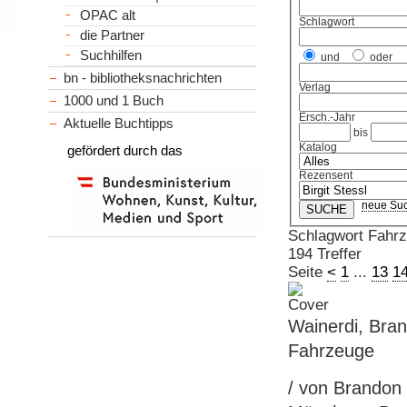
OPAC alt
Schlagwort
die Partner
Suchhilfen
und
oder
bn - bibliotheksnachrichten
Verlag
1000 und 1 Buch
Ersch.-Jahr
Aktuelle Buchtipps
bis
Katalog
gefördert durch das
Rezensent
neue Su
Schlagwort Fahr
194 Treffer
Seite
<
1
...
13
1
Wainerdi, Bra
Fahrzeuge
/ von Brandon 