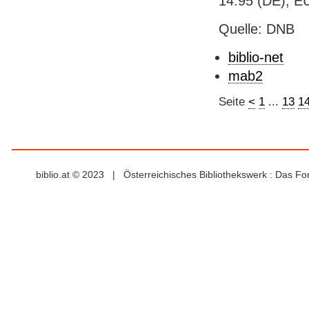
14.95 (DE), E
Quelle: DNB
biblio-net
mab2
Seite
<
1
...
13
1
biblio.at © 2023 | Österreichisches Bibliothekswerk : Das F