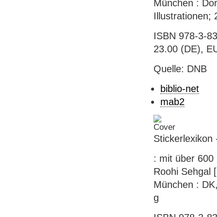
München : Dorl
Illustrationen;
ISBN 978-3-83
23.00 (DE), E
Quelle: DNB
biblio-net
mab2
Stickerlexikon
: mit über 600
Roohi Sehgal [
München : DK, 
g