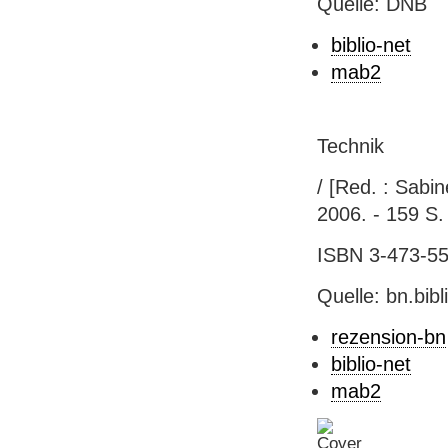
Quelle: DNB
biblio-net
mab2
Technik
/ [Red. : Sabi
2006. - 159 S. 
ISBN 3-473-551
Quelle: bn.bib
rezension-bn
biblio-net
mab2