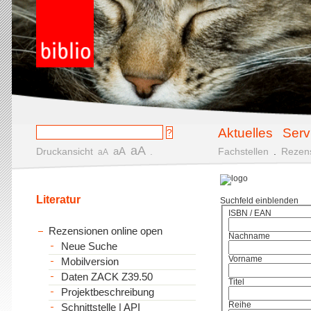
Aktuelles
Serv
aA
aA
Druckansicht
.
Fachstellen
.
Rezen
aA
Literatur
Suchfeld einblenden
ISBN / EAN
Rezensionen online open
Nachname
Neue Suche
Vorname
Mobilversion
Daten ZACK Z39.50
Titel
Projektbeschreibung
Reihe
Schnittstelle | API