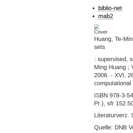
biblio-net
mab2
Huang, Te-Ming
sets
: supervised, 
Ming Huang ; Vo
2006. - XVI, 26
computational i
ISBN 978-3-54
Pr.), sfr 152.50
Literaturverz. 
Quelle: DNB V