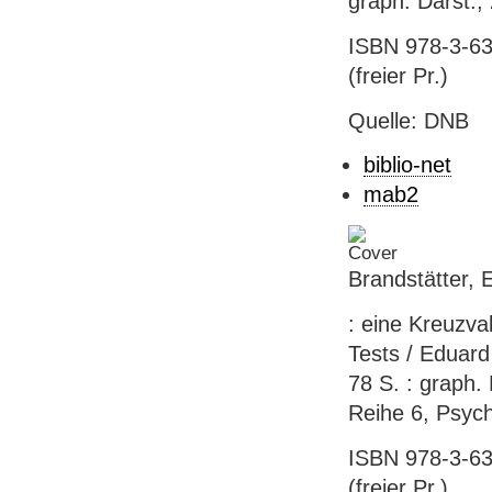
graph. Darst.;
ISBN 978-3-63
(freier Pr.)
Quelle: DNB
biblio-net
mab2
Brandstätter,
: eine Kreuzva
Tests / Eduard
78 S. : graph.
Reihe 6, Psych
ISBN 978-3-63
(freier Pr.)