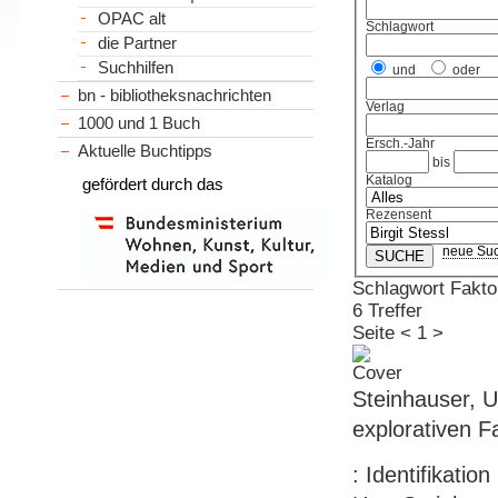
OPAC alt
Schlagwort
die Partner
Suchhilfen
und
oder
bn - bibliotheksnachrichten
Verlag
1000 und 1 Buch
Ersch.-Jahr
Aktuelle Buchtipps
bis
Katalog
gefördert durch das
Rezensent
neue Su
Schlagwort Fakto
6 Treffer
Seite
<
1
>
Steinhauser, U
explorativen F
: Identifikatio