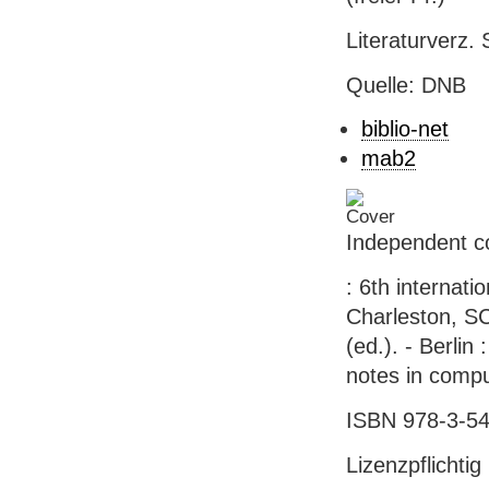
Literaturverz. 
Quelle: DNB
biblio-net
mab2
Independent co
: 6th internat
Charleston, SC
(ed.). - Berlin
notes in compu
ISBN 978-3-5
Lizenzpflichtig