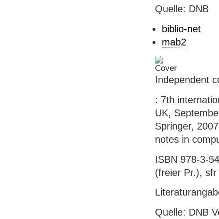
Quelle: DNB
biblio-net
mab2
Independent co
: 7th internat
UK, September 9
Springer, 2007.
notes in compu
ISBN 978-3-54
(freier Pr.), sf
Literaturanga
Quelle: DNB V