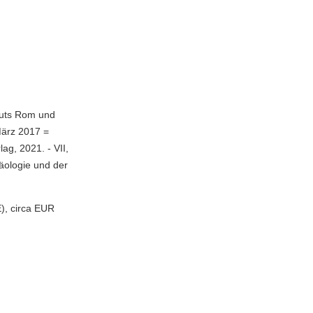
tuts Rom und
 März 2017 =
ag, 2021. - VII,
häologie und der
), circa EUR