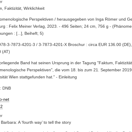
, Faktizität, Wirklichkeit
nomenologische Perspektiven / herausgegeben von Inga Römer und Geo
g : Felix Meiner Verlag, 2023. - 496 Seiten; 24 cm, 756 g - (Phänom
ungen : [...], Beiheft; 5)
78-3-7873-4201-3 / 3-7873-4201-X Broschur : circa EUR 136.00 (DE),
 (AT)
orliegende Band hat seinen Ursprung in der Tagung "Faktum, Faktizität, 
menologische Perspektiven", die vom 18. bis zum 21. September 2019
sität Wien stattgefunden hat." - Einleitung
e: DNB
io-net
2
 Barbara: A ‘fourth way’ to tell the story