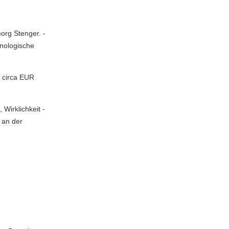
rg Stenger. -
enologische
 circa EUR
Wirklichkeit -
 an der