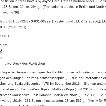
 and fiction in three novels by Joyce Carol Oates / Barbara Miceli. - Berli
- 165 Seiten; 22 cm, 294 g - (Transatlantic studies in British and North
e; volume 36)
978-3-631-86792-1 / 3-631-86792-1 Festeinband : EUR 49.95 (DE), EU
.00 (freier Preis)
e: DNB
io-net
2
rmative Druck des Faktischen
nologische Herausforderungen des Rechts und seine Fundierung in sozi
en des Jungen Forums Rechtsphilosophie (JFR) in der Internationale
chts- und Sozialphilosophie (IVR) im September 2016 in Bremen und 
gegeben von Dennis-Kenji Kipker, Matthias Kopp (JFR 2016) und Peter
ristoph Marschelke, Falk Hamann, Martin Weichold (JFR 2017). - Stutt
r Verlag, 2019. - 261 Seiten : Illustrationen; 25 cm, 567 g - (Archiv für