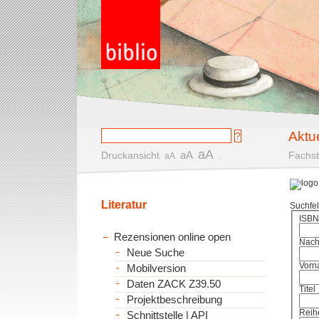
Aktu
aA
aA
Druckansicht
.
Fachst
aA
Literatur
Suchfe
ISBN
Rezensionen online open
Nac
Neue Suche
Vorn
Mobilversion
Daten ZACK Z39.50
Titel
Projektbeschreibung
Reih
Schnittstelle | API