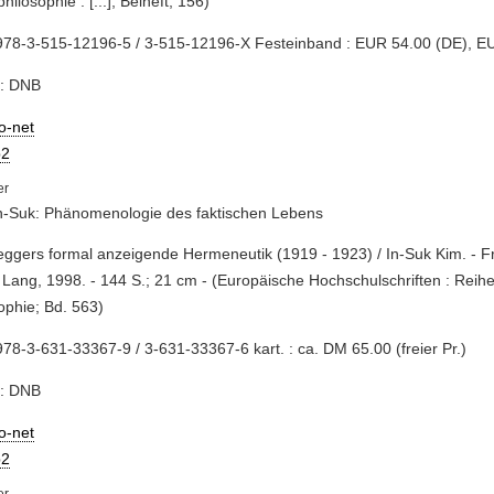
hilosophie : [...], Beiheft; 156)
978-3-515-12196-5 / 3-515-12196-X Festeinband : EUR 54.00 (DE), E
e: DNB
io-net
2
n-Suk: Phänomenologie des faktischen Lebens
eggers formal anzeigende Hermeneutik (1919 - 1923) / In-Suk Kim. - F
 Lang, 1998. - 144 S.; 21 cm - (Europäische Hochschulschriften : Reihe
ophie; Bd. 563)
78-3-631-33367-9 / 3-631-33367-6 kart. : ca. DM 65.00 (freier Pr.)
e: DNB
io-net
2