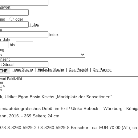
agwort
und
oder
Index
ag
Index
.-Jahr
bis
log
nsent
neue Suche
|
Einfache Suche
|
Das Projekt
|
Die Partner
ort Faktizität
fer
1
>
, Ulrike: Egon Erwin Kischs „Marktplatz der Sensationen“
semiautobiografisches Debüt im Exil / Ulrike Robeck. - Würzburg : Kön
nn, 2016. - 369 Seiten; 24 cm
78-3-8260-5929-2 / 3-8260-5929-8 Broschur : ca. EUR 70.00 (AT), ca