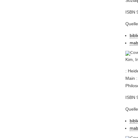
Sozialp
ISBN 
Quell
bibl
mab
Kim, I
: Heid
Main :
Philos
ISBN 9
Quell
bibl
mab