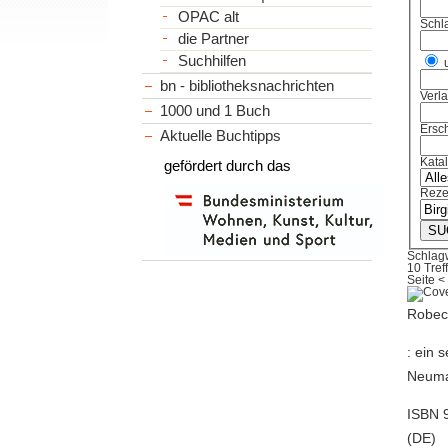
OPAC alt
Schl
die Partner
Suchhilfen
bn - bibliotheksnachrichten
Verl
1000 und 1 Buch
Ersch
Aktuelle Buchtipps
Kata
gefördert durch das
Reze
Schlagw
10 Tref
Seite
<
Robeck
: ein 
Neuma
ISBN 9
(DE)