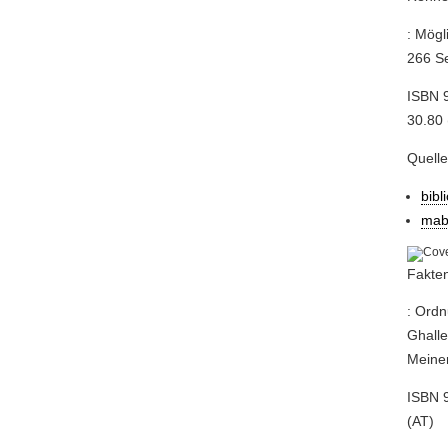
: Mögl
266 Se
ISBN 9
30.80 
Quell
bibl
mab
Fakte
: Ordn
Ghalle
Meiner
ISBN 9
(AT)