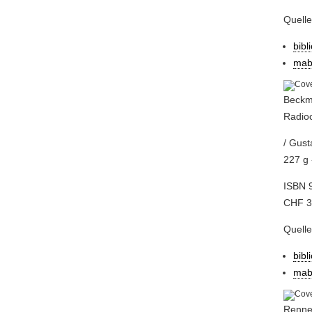
Quell
bibl
mab
Beckma
Radio
/ Gust
227 g 
ISBN 
CHF 35
Quell
bibl
mab
Renner