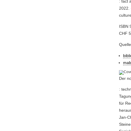
: fact
2022. 
cultur
ISBN 
CHF 58
Quell
bibl
mab
Der no
: tech
Tagung
für Re
heraus
Jan-Ch
Steine