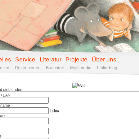
elles
Service
Literatur
Projekte
Über uns
ellen
.
Rezensionen
.
Buchstart
.
Multimedia
.
biblio-blog
ld einblenden
 / EAN
hname
Index
ame
e