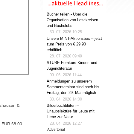
Bücher teilen - Über die
Organisation von Lesekreisen
und Buchclubs
30. 07. 2026 10:25
Unsere MINT-Aktionsbox – jetzt
zum Preis von € 29,90
erhältlich.
28. 07. 2026 09:49
STUBE Fernkurs Kinder- und
Jugendliteratur
09. 06. 2026 11:44
Anmeldungen zu unserem
Sommerseminar sind noch bis
Freitag, den 29. Mai möglich
30. 04. 2026 14:00
igshausen &
Bilderbuchblüten –
Urlaubslektüre für Leute mit
Liebe zur Natur
28. 04. 2026 12:27
. EUR 68.00
Advertorial