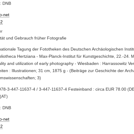
e: DNB
io-net
2
ität und Gebrauch früher Fotografie
rnationale Tagung der Fototheken des Deutschen Archäologischen Insti
bliotheca Hertziana - Max-Planck-Institut für Kunstgeschichte, 22.-24.
lity and utilization of early photography - Wiesbaden : Harrassowitz Verl
iten : Illustrationen; 31 cm, 1875 g - (Beiträge zur Geschichte der Arc
umswissenschaften; 3)
78-3-447-11637-4 / 3-447-11637-4 Festeinband : circa EUR 78.00 (DE
(AT)
e: DNB
io-net
2