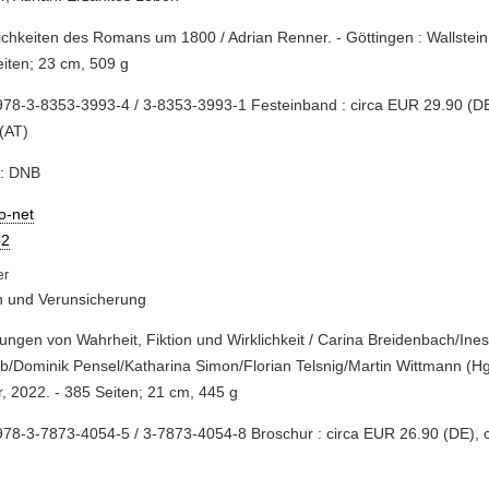
ichkeiten des Romans um 1800 / Adrian Renner. - Göttingen : Wallstein 
iten; 23 cm, 509 g
78-3-8353-3993-4 / 3-8353-3993-1 Festeinband : circa EUR 29.90 (DE
(AT)
e: DNB
io-net
2
n und Verunsicherung
ungen von Wahrheit, Fiktion und Wirklichkeit / Carina Breidenbach/Ine
b/Dominik Pensel/Katharina Simon/Florian Telsnig/Martin Wittmann (Hg
, 2022. - 385 Seiten; 21 cm, 445 g
78-3-7873-4054-5 / 3-7873-4054-8 Broschur : circa EUR 26.90 (DE), 