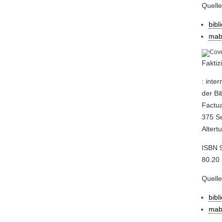
Quell
bibl
mab
Faktiz
: inte
der Bi
Factua
375 Se
Altert
ISBN 9
80.20 
Quell
bibl
mab