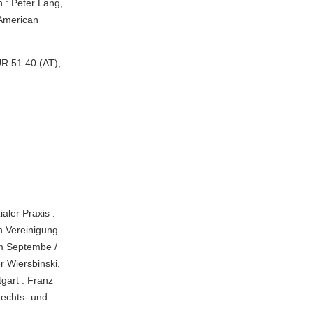
n : Peter Lang,
 American
R 51.40 (AT),
aler Praxis :
n Vereinigung
im Septembe /
 Wiersbinski,
gart : Franz
 Rechts- und