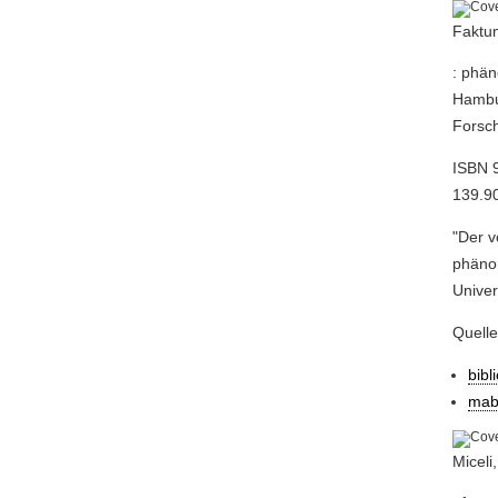
Faktum
: phä
Hambur
Forsch
ISBN 9
139.90
"Der v
phäno
Univer
Quell
bibl
mab
Miceli,