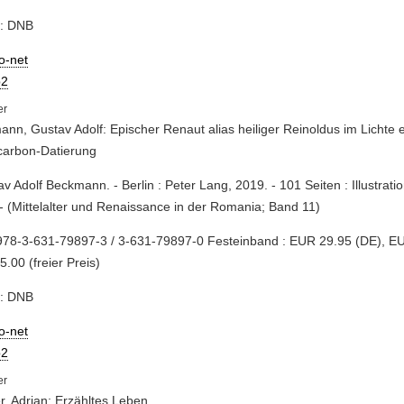
e: DNB
io-net
2
nn, Gustav Adolf: Epischer Renaut alias heiliger Reinoldus im Lichte 
carbon-Datierung
av Adolf Beckmann. - Berlin : Peter Lang, 2019. - 101 Seiten : Illustrati
- (Mittelalter und Renaissance in der Romania; Band 11)
978-3-631-79897-3 / 3-631-79897-0 Festeinband : EUR 29.95 (DE), EU
.00 (freier Preis)
e: DNB
io-net
2
, Adrian: Erzähltes Leben