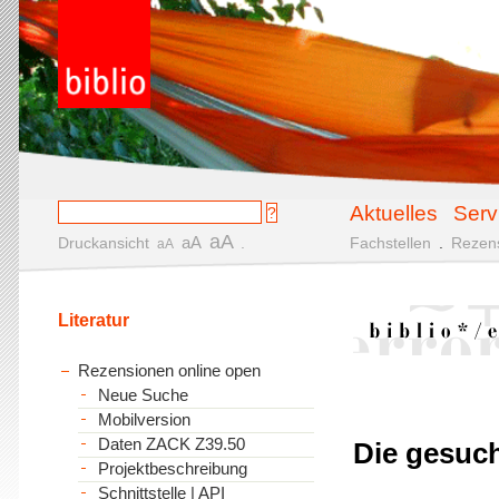
Aktuelles
Serv
aA
aA
Druckansicht
.
Fachstellen
.
Rezen
aA
Literatur
Rezensionen online open
Neue Suche
Mobilversion
Daten ZACK Z39.50
Die gesucht
Projektbeschreibung
Schnittstelle | API