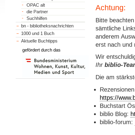
OPAC alt
Achtung:
die Partner
Suchhilfen
Bitte beachten
bn - bibliotheksnachrichten
sämtliche Link
1000 und 1 Buch
anderem Auswi
Aktuelle Buchtipps
erst nach und n
gefördert durch das
Wir entschuldi
Ihr
biblio-Te
Die am stärkst
Rezensionen 
https://www.b
Buchstart Ös
biblio Blog:
h
biblio-forum: